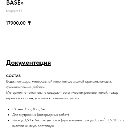
BASE»
tonpaint.kz
17900,00
₸
КУПИТЬ
Документация
СОСТАВ
Вода, полимеры, минеральный наполнитель мелкой фракции, кальцит,
функциональные добавки.
Материал не токсичен, не содержит органических растворителей, пожар
взрывобезопасен, устойчив к появлению грибка.
Объем: 15кг; 10кг; 5кг
Для внутренних (интерьерных работ)
Расход: 1,53 кг/кв.м на два слоя (при толщине слоя до 1,5 мм). +/- 200 гр,
включая жидкую составную.