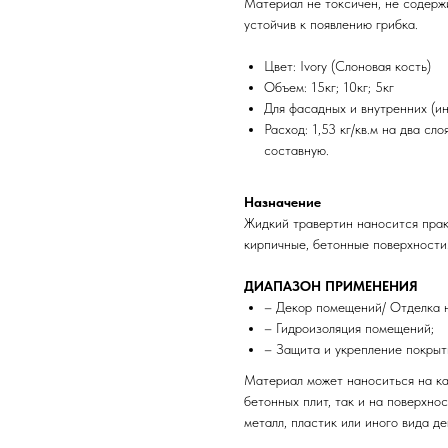
Материал не токсичен, не содерж
устойчив к появлению грибка.
Цвет: Ivory (Слоновая кость)
Объем: 15кг; 10кг; 5кг
Для фасадных и внутренних (и
Расход: 1,53 кг/кв.м на два сл
составную.
Назначение
Жидкий травертин наносится прак
кирпичные, бетонные поверхности.
ДИАПАЗОН ПРИМЕНЕНИЯ
– Декор помещений/ Отделка н
– Гидроизоляция помещений;
– Защита и укрепление покрыт
Материал может наноситься на ка
бетонных плит, так и на поверхно
металл, пластик или иного вида д