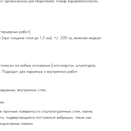
ит органических растворителей, пожар взрывобезопасен,
нтерьерных работ)
оя (при толщине слоя до 1,5 мм). +/- 200 гр, включая жидкую
тически на любые основания (гипсокартон, штукатурка,
 Подходит для наружных и внутренних работ.
аружных, внутренних стен;
ий.
к прочные поверхности отштукатуренных стен, камня,
сти, подвергающиеся постоянной вибрации, такие как
екоративные панели.